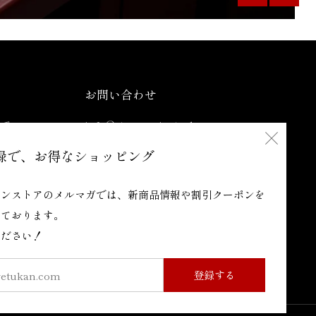
お問い合わせ
いて
info@store.meigetsukan.com
閉
小橋町11-7, MGビル２F
録で、お得なショッピング
じ
大阪市天王寺区 大阪府
543-0028 日本
インストアのメルマガでは、新商品情報や割引クーポンを
る
しております。
ください！
Email
登録する