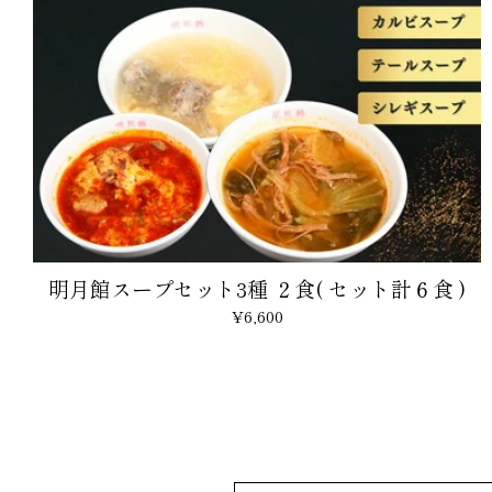
明月館スープセット3種 ２食( セット計６食 )
¥6,600