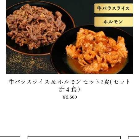
牛バラスライス & ホルモン セット2食( セット
計４食 )
¥6,600